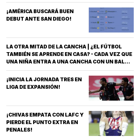
¡AMÉRICA BUSCARÁ BUEN
DEBUT ANTE SAN DIEGO!
LA OTRA MITAD DE LA CANCHA | ¿EL FÚTBOL
TAMBIÉN SE APRENDE EN CASA? - CADA VEZ QUE
UNA NIÑA ENTRA A UNA CANCHA CON UN BALÓN
BAJO EL BRAZO, NO LLEGA SOLA *DETRÁS DE
ELLA SIEMPRE HAY ALGUIEN QUE LA LLEVÓ AL
¡INICIA LA JORNADA TRES EN
ENTRENAMIENTO, QUE HIZO EL ESFUERZO…
LIGA DE EXPANSIÓN!
¡CHIVAS EMPATA CON LAFC Y
PIERDE EL PUNTO EXTRA EN
PENALES!