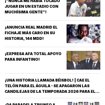
¡“NUNCA ME HABÍA TOCADO
JUGAR EN UN ESTADIO CON
MUCHÍSIMA GENTE”!
¡ANUNCIA REAL MADRID EL
FICHAJE MÁS CARO EN SU
HISTORIA, 144 MDD!
¡EXPRESA AFA TOTAL APOYO
PARA INFANTINO!
¡UNA HISTORIA LLAMADA BÉISBOL! | CAE EL
TELÓN PARA EL ÁGUILA - SE APAGARON LAS
CANDILEJAS DE LA TEMPORADA 2026 PARA EL
ÁGUILA DE VERACRUZ *LA NOVENA JAROCHA
CERRÓ SU CALENDARIO CON UNA VICTORIA DE
¡DA PARADELA TRIUNFO A