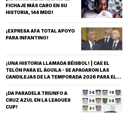
FICHAJE MÁS CARO EN SU
HISTORIA, 144 MDD!
¡EXPRESA AFA TOTAL APOYO
PARA INFANTINO!
¡UNA HISTORIA LLAMADA BÉISBOL! | CAE EL
TELÓN PARA EL ÁGUILA - SE APAGARON LAS
CANDILEJAS DE LA TEMPORADA 2026 PARA EL
ÁGUILA DE VERACRUZ *LA NOVENA JAROCHA
CERRÓ SU CALENDARIO CON UNA VICTORIA DE
¡DA PARADELA TRIUNFO A
10-6 SOBRE PERICOS DE PUEBLA, PERO EL
CRUZ AZUL EN LA LEAGUES
TRIUNFO YA NO…
CUP!