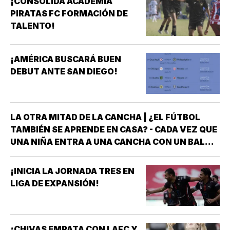
¡CONSOLIDA ACADEMIA
PIRATAS FC FORMACIÓN DE
TALENTO!
¡AMÉRICA BUSCARÁ BUEN
DEBUT ANTE SAN DIEGO!
LA OTRA MITAD DE LA CANCHA | ¿EL FÚTBOL
TAMBIÉN SE APRENDE EN CASA? - CADA VEZ QUE
UNA NIÑA ENTRA A UNA CANCHA CON UN BALÓN
BAJO EL BRAZO, NO LLEGA SOLA *DETRÁS DE
ELLA SIEMPRE HAY ALGUIEN QUE LA LLEVÓ AL
¡INICIA LA JORNADA TRES EN
ENTRENAMIENTO, QUE HIZO EL ESFUERZO…
LIGA DE EXPANSIÓN!
¡CHIVAS EMPATA CON LAFC Y