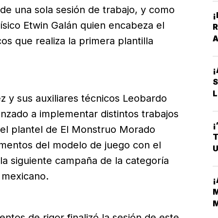
de una sola sesión de trabajo, y como
¡
ísico Etwin Galán quien encabeza el
R
A
cos que realiza la primera plantilla
V
¡
L
z y sus auxiliares técnicos Leobardo
zado a implementar distintos trabajos
¡
el plantel de El Monstruo Morado
T
mentos del modelo de juego con el
U
 la siguiente campaña de la categoría
l mexicano.
¡
M
M
H
ientos de rigor finalizó la sesión de este