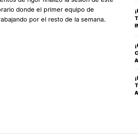
rario donde el primer equipo de
¡
T
rabajando por el resto de la semana.
I
¡
C
A
T
¡
C
T
V
A
P
L