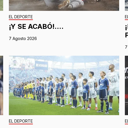
EL DEPORTE
E
¡Y SE ACABÓ!....
7 Agosto 2026
7
EL DEPORTE
E