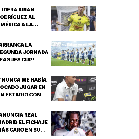
LIDERA BRIAN
ODRÍGUEZ AL
MÉRICA A LA
ICTORIA!
ARRANCA LA
SEGUNDA JORNADA
EAGUES CUP!
“NUNCA ME HABÍA
OCADO JUGAR EN
N ESTADIO CON
MUCHÍSIMA
GENTE”!
ANUNCIA REAL
ADRID EL FICHAJE
ÁS CARO EN SU
ISTORIA, 144 MDD!