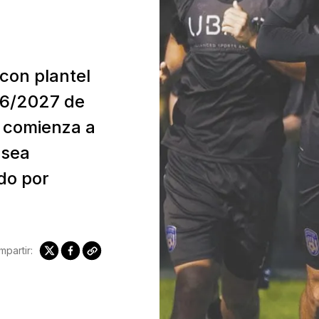
con plantel
26/2027 de
o comienza a
esea
do por
partir: