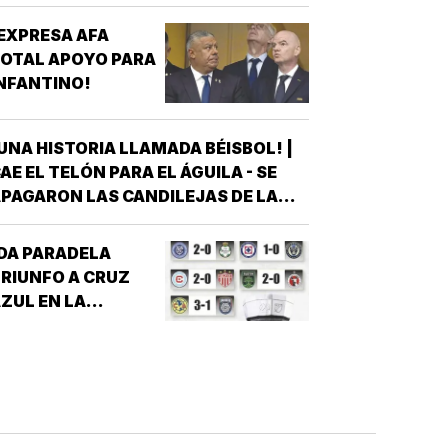
EXPRESA AFA
OTAL APOYO PARA
NFANTINO!
UNA HISTORIA LLAMADA BÉISBOL! |
AE EL TELÓN PARA EL ÁGUILA - SE
PAGARON LAS CANDILEJAS DE LA
EMPORADA 2026 PARA EL ÁGUILA DE
VERACRUZ *LA NOVENA JAROCHA
DA PARADELA
ERRÓ SU CALENDARIO CON UNA
RIUNFO A CRUZ
ICTORIA DE 10-6 SOBRE PERICOS DE
ZUL EN LA
UEBLA, PERO EL TRIUNFO YA NO…
EAGUES CUP!