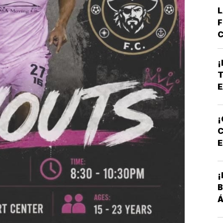
L
F
C
E
B
¡
*
T
A
E
E
¡
C
E
P
¡
B
Á