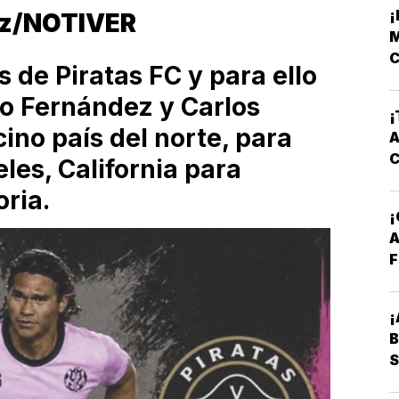
¡
ez/NOTIVER
M
C
s de Piratas FC y para ello
o Fernández y Carlos
¡
cino país del norte, para
A
les, California para
oria.
A
F
¡
B
S