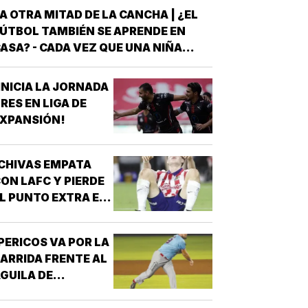
A OTRA MITAD DE LA CANCHA | ¿EL
ÚTBOL TAMBIÉN SE APRENDE EN
ASA? - CADA VEZ QUE UNA NIÑA
NTRA A UNA CANCHA CON UN BALÓN
AJO EL BRAZO, NO LLEGA SOLA
INICIA LA JORNADA
DETRÁS DE ELLA SIEMPRE HAY
RES EN LIGA DE
LGUIEN QUE LA LLEVÓ AL
XPANSIÓN!
NTRENAMIENTO, QUE HIZO EL
ESFUERZO…
CHIVAS EMPATA
ON LAFC Y PIERDE
L PUNTO EXTRA EN
ENALES!
PERICOS VA POR LA
ARRIDA FRENTE AL
GUILA DE
VERACRUZ!