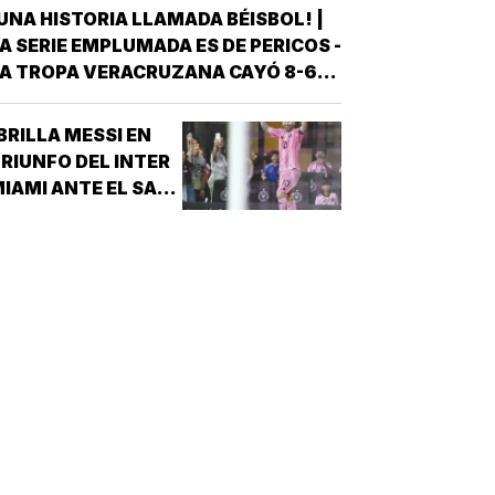
UNA HISTORIA LLAMADA BÉISBOL! |
A SERIE EMPLUMADA ES DE PERICOS -
A TROPA VERACRUZANA CAYÓ 8-6
NTE LOS PERICOS DE PUEBLA EN EL
EGUNDO JUEGO DE LA ÚLTIMA SERIE
BRILLA MESSI EN
E LA TEMPORADA REGULAR EN EL
RIUNFO DEL INTER
STADIO HERMANOS SERDÁN, CON LO
IAMI ANTE EL SAN
QUE LOS POBLANOS…
UIS!