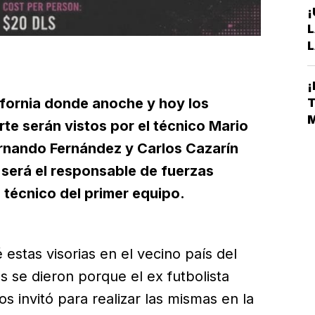
¡
L
L
A
S
¡
D
lifornia donde anoche y hoy los
T
E
M
te serán vistos por el técnico Mario
L
ernando Fernández y Carlos Cazarín
 será el responsable de fuerzas
 técnico del primer equipo.
stas visorias en el vecino país del
 se dieron porque el ex futbolista
los invitó para realizar las mismas en la