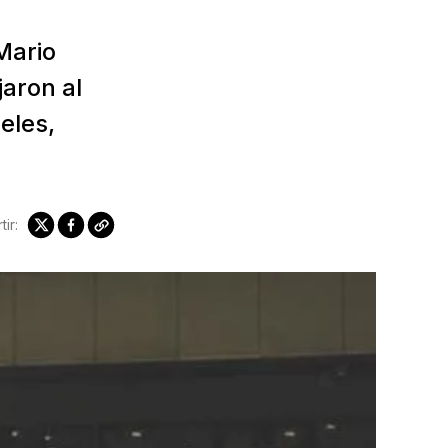
Mario
aron al
eles,
ir: