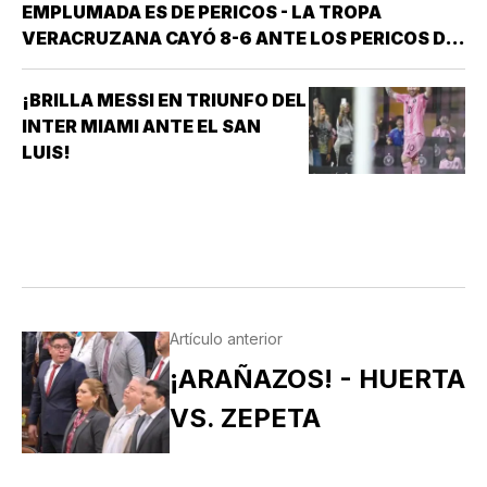
EMPLUMADA ES DE PERICOS - LA TROPA
VERACRUZANA CAYÓ 8-6 ANTE LOS PERICOS DE
PUEBLA EN EL SEGUNDO JUEGO DE LA ÚLTIMA
SERIE DE LA TEMPORADA REGULAR EN EL
¡BRILLA MESSI EN TRIUNFO DEL
ESTADIO HERMANOS SERDÁN, CON LO QUE LOS
INTER MIAMI ANTE EL SAN
POBLANOS…
LUIS!
Artículo anterior
¡ARAÑAZOS! - HUERTA
VS. ZEPETA