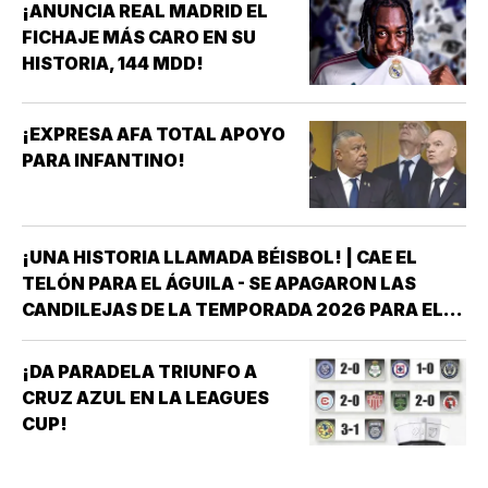
¡ANUNCIA REAL MADRID EL
FICHAJE MÁS CARO EN SU
HISTORIA, 144 MDD!
¡EXPRESA AFA TOTAL APOYO
PARA INFANTINO!
¡UNA HISTORIA LLAMADA BÉISBOL! | CAE EL
TELÓN PARA EL ÁGUILA - SE APAGARON LAS
CANDILEJAS DE LA TEMPORADA 2026 PARA EL
ÁGUILA DE VERACRUZ *LA NOVENA JAROCHA
CERRÓ SU CALENDARIO CON UNA VICTORIA DE
¡DA PARADELA TRIUNFO A
10-6 SOBRE PERICOS DE PUEBLA, PERO EL
CRUZ AZUL EN LA LEAGUES
TRIUNFO YA NO…
CUP!