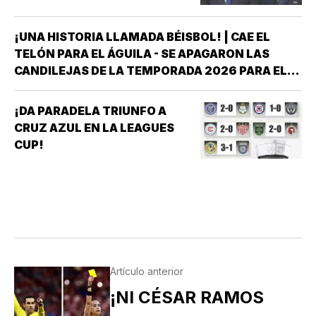
¡UNA HISTORIA LLAMADA BÉISBOL! | CAE EL
TELÓN PARA EL ÁGUILA - SE APAGARON LAS
CANDILEJAS DE LA TEMPORADA 2026 PARA EL
ÁGUILA DE VERACRUZ *LA NOVENA JAROCHA
CERRÓ SU CALENDARIO CON UNA VICTORIA DE
¡DA PARADELA TRIUNFO A
10-6 SOBRE PERICOS DE PUEBLA, PERO EL
CRUZ AZUL EN LA LEAGUES
TRIUNFO YA NO…
CUP!
Artículo anterior
¡NI CÉSAR RAMOS