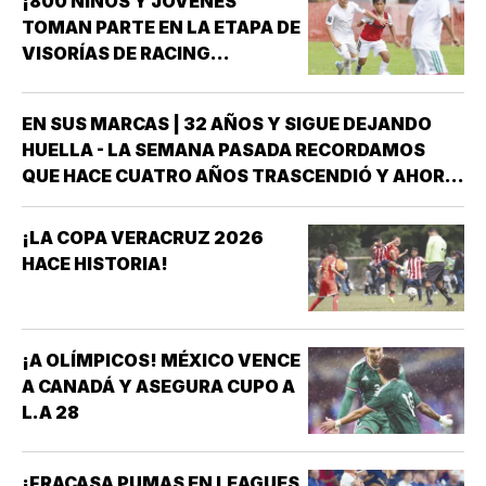
¡800 NIÑOS Y JÓVENES
TOMAN PARTE EN LA ETAPA DE
VISORÍAS DE RACING
VERACRUZ!
EN SUS MARCAS | 32 AÑOS Y SIGUE DEJANDO
HUELLA - LA SEMANA PASADA RECORDAMOS
QUE HACE CUATRO AÑOS TRASCENDIÓ Y AHORA
FORMA PARTE DE LA HISTORIA DEL DEPORTE
VERACRUZANO Y DE MÉXICO LA NADADORA DEL
¡LA COPA VERACRUZ 2026
CLUB ACUARIO ANA ROSA GRAHAM BAZÁN *ANA
HACE HISTORIA!
ROSA GRAHAM…
¡A OLÍMPICOS! MÉXICO VENCE
A CANADÁ Y ASEGURA CUPO A
L.A 28
¡FRACASA PUMAS EN LEAGUES