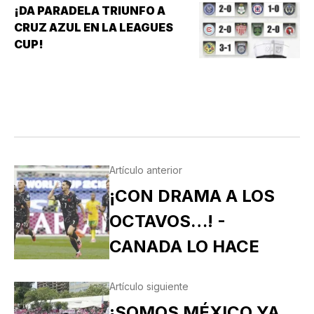
CERRÓ SU CALENDARIO CON UNA VICTORIA DE
¡DA PARADELA TRIUNFO A
10-6 SOBRE PERICOS DE PUEBLA, PERO EL
CRUZ AZUL EN LA LEAGUES
TRIUNFO YA NO…
CUP!
Artículo anterior
¡CON DRAMA A LOS
OCTAVOS…! -
CANADA LO HACE
Artículo siguiente
¡SOMOS MÉXICO YA