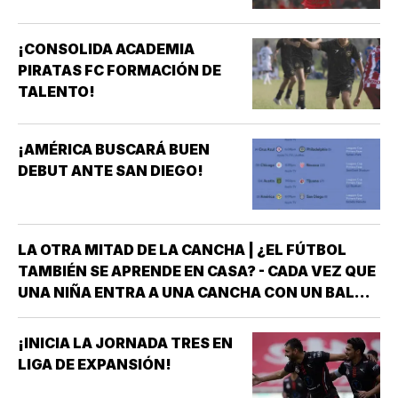
¡CONSOLIDA ACADEMIA
PIRATAS FC FORMACIÓN DE
TALENTO!
¡AMÉRICA BUSCARÁ BUEN
DEBUT ANTE SAN DIEGO!
LA OTRA MITAD DE LA CANCHA | ¿EL FÚTBOL
TAMBIÉN SE APRENDE EN CASA? - CADA VEZ QUE
UNA NIÑA ENTRA A UNA CANCHA CON UN BALÓN
BAJO EL BRAZO, NO LLEGA SOLA *DETRÁS DE
ELLA SIEMPRE HAY ALGUIEN QUE LA LLEVÓ AL
¡INICIA LA JORNADA TRES EN
ENTRENAMIENTO, QUE HIZO EL ESFUERZO…
LIGA DE EXPANSIÓN!