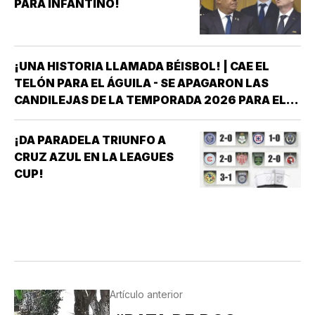
PARA INFANTINO!
¡UNA HISTORIA LLAMADA BÉISBOL! | CAE EL
TELÓN PARA EL ÁGUILA - SE APAGARON LAS
CANDILEJAS DE LA TEMPORADA 2026 PARA EL
ÁGUILA DE VERACRUZ *LA NOVENA JAROCHA
CERRÓ SU CALENDARIO CON UNA VICTORIA DE
¡DA PARADELA TRIUNFO A
10-6 SOBRE PERICOS DE PUEBLA, PERO EL
CRUZ AZUL EN LA LEAGUES
TRIUNFO YA NO…
CUP!
Artículo anterior