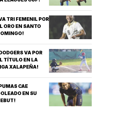
VA TRI FEMENIL POR
L ORO EN SANTO
DOMINGO!
DODGERS VA POR
L TÍTULO EN LA
IGA XALAPEÑA!
PUMAS CAE
OLEADO EN SU
EBUT!