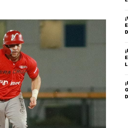
¡
E
¡
E
L
¡
G
D