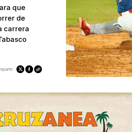
para que
rrer de
a carrera
 Tabasco
partir: