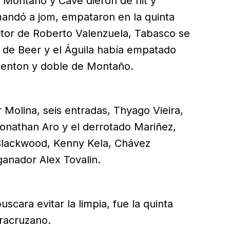
, Montaño y Cave dieron de hit y
mandó a jom, empataron en la quinta
ctor de Roberto Valenzuela, Tabasco se
n de Beer y el Águila había empatado
Shenton y doble de Montaño.
r Molina, seis entradas, Thyago Vieira,
Jonathan Aro y el derrotado Mariñez,
 Blackwood, Kenny Kela, Chávez
anador Alex Tovalin.
uscara evitar la limpia, fue la quinta
eracruzano.