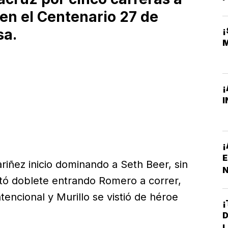
 en el Centenario 27 de
sa.
¡
I
¡
E
iñez inicio dominando a Seth Beer, sin
N
ó doblete entrando Romero a correr,
P
tencional y Murillo se vistió de héroe
¡
D
L