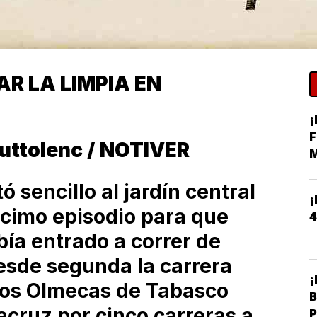
R LA LIMPIA EN
¡
F
outtolenc / NOTIVER
M
H
 sencillo al jardín central
¡
écimo episodio para que
4
ía entrado a correr de
esde segunda la carrera
¡
a los Olmecas de Tabasco
B
acruz por cinco carreras a
P