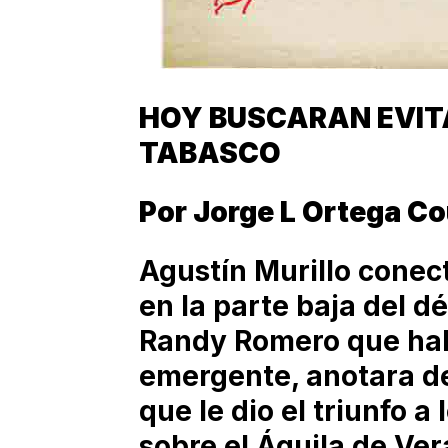
HOY BUSCARAN EVITA
TABASCO
Por Jorge L Ortega C
Agustín Murillo conectó
en la parte baja del d
Randy Romero que hab
emergente, anotara d
que le dio el triunfo 
sobre el Águila de Ver