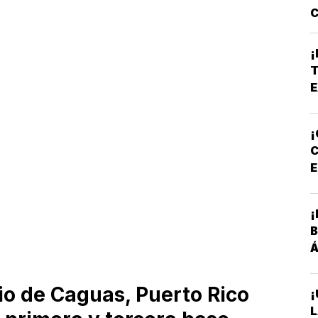
C
E
B
¡
*
T
A
E
E
¡
C
E
P
¡
B
Á
io de Caguas, Puerto Rico
¡
L