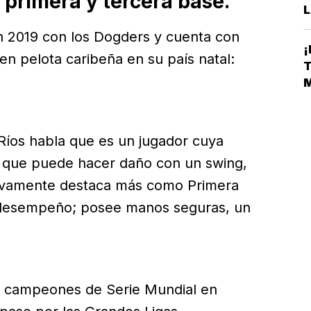
primera y tercera base.
L
A
n 2019 con los Dogders y cuenta con
S
¡
n pelota caribeña en su país natal:
D
T
E
M
L
Ríos habla que es un jugador cuya
y que puede hacer daño con un swing,
nsivamente destaca más como Primera
 desempeño; posee manos seguras, un
s campeones de Serie Mundial en