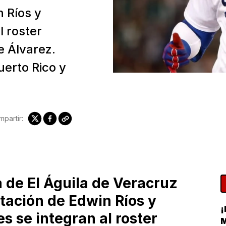
n Ríos y
l roster
e Álvarez.
uerto Rico y
partir:
a de El Águila de Veracruz
atación de Edwin Ríos y
¡
s se integran al roster
M