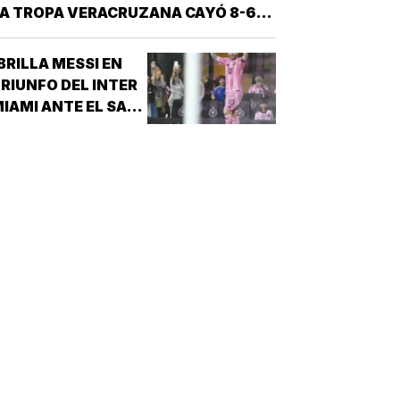
A TROPA VERACRUZANA CAYÓ 8-6
NTE LOS PERICOS DE PUEBLA EN EL
EGUNDO JUEGO DE LA ÚLTIMA SERIE
BRILLA MESSI EN
E LA TEMPORADA REGULAR EN EL
RIUNFO DEL INTER
STADIO HERMANOS SERDÁN, CON LO
IAMI ANTE EL SAN
QUE LOS POBLANOS…
UIS!