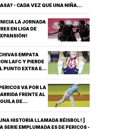
ASA? - CADA VEZ QUE UNA NIÑA
NTRA A UNA CANCHA CON UN BALÓN
AJO EL BRAZO, NO LLEGA SOLA
INICIA LA JORNADA
DETRÁS DE ELLA SIEMPRE HAY
RES EN LIGA DE
LGUIEN QUE LA LLEVÓ AL
XPANSIÓN!
NTRENAMIENTO, QUE HIZO EL
ESFUERZO…
CHIVAS EMPATA
ON LAFC Y PIERDE
L PUNTO EXTRA EN
ENALES!
PERICOS VA POR LA
ARRIDA FRENTE AL
GUILA DE
VERACRUZ!
UNA HISTORIA LLAMADA BÉISBOL! |
A SERIE EMPLUMADA ES DE PERICOS -