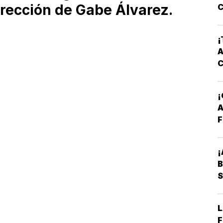
irección de Gabe Álvarez.
C
¡
A
A
F
¡
B
S
L
F