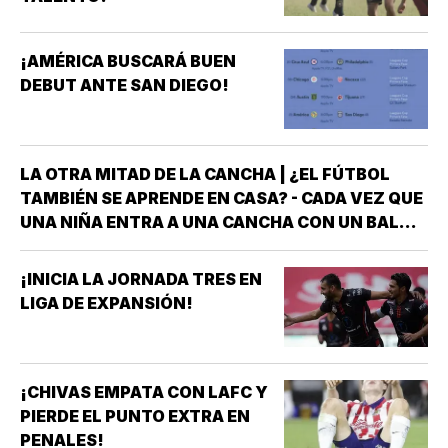
¡AMÉRICA BUSCARÁ BUEN
DEBUT ANTE SAN DIEGO!
LA OTRA MITAD DE LA CANCHA | ¿EL FÚTBOL
TAMBIÉN SE APRENDE EN CASA? - CADA VEZ QUE
UNA NIÑA ENTRA A UNA CANCHA CON UN BALÓN
BAJO EL BRAZO, NO LLEGA SOLA *DETRÁS DE
ELLA SIEMPRE HAY ALGUIEN QUE LA LLEVÓ AL
¡INICIA LA JORNADA TRES EN
ENTRENAMIENTO, QUE HIZO EL ESFUERZO…
LIGA DE EXPANSIÓN!
¡CHIVAS EMPATA CON LAFC Y
PIERDE EL PUNTO EXTRA EN
PENALES!