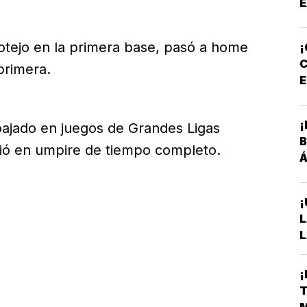
E
E
cotejo en la primera base, pasó a home
¡
C
primera.
E
P
¡
bajado en juegos de Grandes Ligas
B
tió en umpire de tiempo completo.
Á
¡
L
L
A
S
¡
D
T
E
M