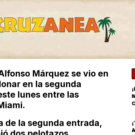
Alfonso Márquez se vio en
donar en la segunda
¡
este lunes entre las
M
Miami.
C
ja de la segunda entrada,
¡
A
ó dos pelotazos.