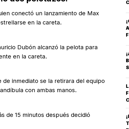
 quien conectó un lanzamiento de Max
strellarse en la careta.
A
F
uricio Dubón alcanzó la pelota para
¡
nte en la careta.
B
S
de inmediato se la retirara del equipo
L
 mandíbula con ambas manos.
F
C
E
B
s de 15 minutos después decidió
¡
*
T
A