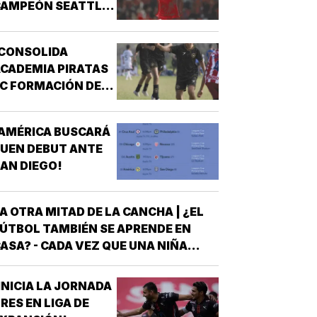
CAMPEÓN SEATTLE
SOUNDERS!
¡CONSOLIDA
CADEMIA PIRATAS
C FORMACIÓN DE
TALENTO!
AMÉRICA BUSCARÁ
UEN DEBUT ANTE
AN DIEGO!
A OTRA MITAD DE LA CANCHA | ¿EL
ÚTBOL TAMBIÉN SE APRENDE EN
ASA? - CADA VEZ QUE UNA NIÑA
NTRA A UNA CANCHA CON UN BALÓN
AJO EL BRAZO, NO LLEGA SOLA
INICIA LA JORNADA
DETRÁS DE ELLA SIEMPRE HAY
RES EN LIGA DE
LGUIEN QUE LA LLEVÓ AL