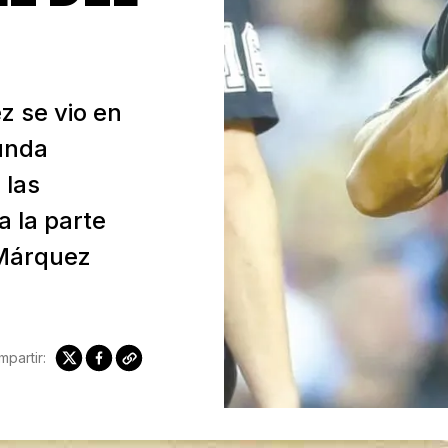
 se vio en
unda
 las
a la parte
 Márquez
partir: