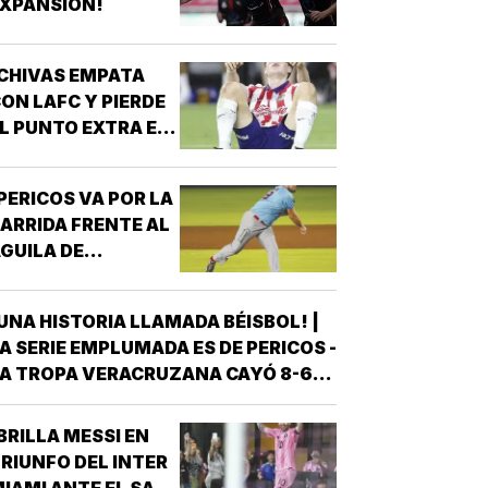
XPANSIÓN!
NTRENAMIENTO, QUE HIZO EL
ESFUERZO…
CHIVAS EMPATA
ON LAFC Y PIERDE
L PUNTO EXTRA EN
ENALES!
PERICOS VA POR LA
ARRIDA FRENTE AL
GUILA DE
VERACRUZ!
UNA HISTORIA LLAMADA BÉISBOL! |
A SERIE EMPLUMADA ES DE PERICOS -
A TROPA VERACRUZANA CAYÓ 8-6
NTE LOS PERICOS DE PUEBLA EN EL
EGUNDO JUEGO DE LA ÚLTIMA SERIE
BRILLA MESSI EN
E LA TEMPORADA REGULAR EN EL
RIUNFO DEL INTER
STADIO HERMANOS SERDÁN, CON LO
IAMI ANTE EL SAN