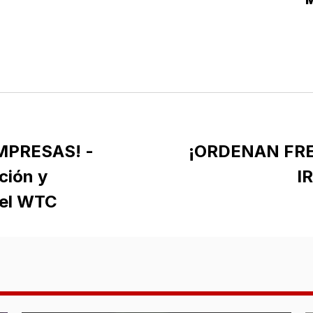
L
MPRESAS! -
¡ORDENAN FR
ción y
I
del WTC