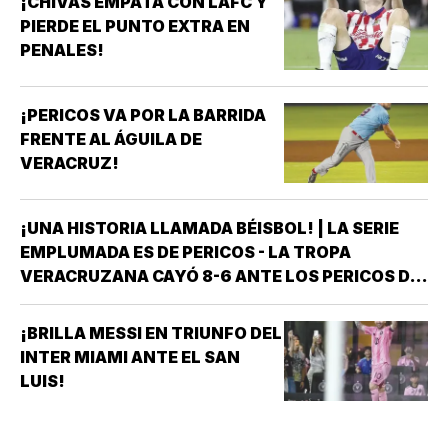
¡CHIVAS EMPATA CON LAFC Y
PIERDE EL PUNTO EXTRA EN
PENALES!
¡PERICOS VA POR LA BARRIDA
FRENTE AL ÁGUILA DE
VERACRUZ!
¡UNA HISTORIA LLAMADA BÉISBOL! | LA SERIE
EMPLUMADA ES DE PERICOS - LA TROPA
VERACRUZANA CAYÓ 8-6 ANTE LOS PERICOS DE
PUEBLA EN EL SEGUNDO JUEGO DE LA ÚLTIMA
SERIE DE LA TEMPORADA REGULAR EN EL
¡BRILLA MESSI EN TRIUNFO DEL
ESTADIO HERMANOS SERDÁN, CON LO QUE LOS
INTER MIAMI ANTE EL SAN
POBLANOS…
LUIS!