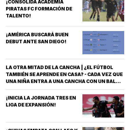
¡CONSOLIDA ACADEMIA
PIRATAS FC FORMACIÓN DE
TALENTO!
¡AMÉRICA BUSCARÁ BUEN
DEBUT ANTE SAN DIEGO!
LA OTRA MITAD DE LA CANCHA | ¿EL FÚTBOL
TAMBIÉN SE APRENDE EN CASA? - CADA VEZ QUE
UNA NIÑA ENTRA A UNA CANCHA CON UN BALÓN
BAJO EL BRAZO, NO LLEGA SOLA *DETRÁS DE
ELLA SIEMPRE HAY ALGUIEN QUE LA LLEVÓ AL
¡INICIA LA JORNADA TRES EN
ENTRENAMIENTO, QUE HIZO EL ESFUERZO…
LIGA DE EXPANSIÓN!