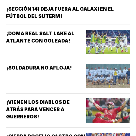
CONFORMARSE RUMBO A
¡SECCIÓN 141 DEJA FUERA AL GALAXI EN EL
BRASIL 2027 *MÉXICO GANÓ
FÚTBOL DEL SUTERM!
EL ORO EN LOS JUEGOS
CENTROAMERICANOS Y DEL
CARIBE *HAY QUE CELEBRARLO
¡DOMA REAL SALT LAKE AL
*HAY QUE RECONOCER A LAS
ATLANTE CON GOLEADA!
FUTBOLISTAS, AL…
¡SOLDADURA NO AFLOJA!
¡VIENEN LOS DIABLOS DE
ATRÁS PARA VENCER A
GUERREROS!