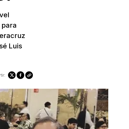
vel
 para
Veracruz
sé Luis
ir: