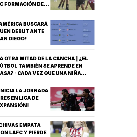
C FORMACIÓN DE
TALENTO!
AMÉRICA BUSCARÁ
UEN DEBUT ANTE
AN DIEGO!
A OTRA MITAD DE LA CANCHA | ¿EL
ÚTBOL TAMBIÉN SE APRENDE EN
ASA? - CADA VEZ QUE UNA NIÑA
NTRA A UNA CANCHA CON UN BALÓN
AJO EL BRAZO, NO LLEGA SOLA
INICIA LA JORNADA
DETRÁS DE ELLA SIEMPRE HAY
RES EN LIGA DE
LGUIEN QUE LA LLEVÓ AL
XPANSIÓN!
NTRENAMIENTO, QUE HIZO EL
ESFUERZO…
CHIVAS EMPATA
ON LAFC Y PIERDE