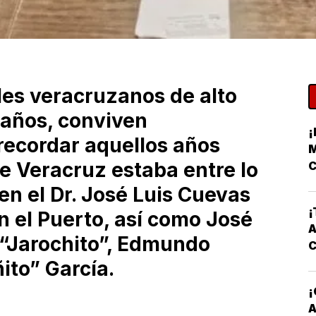
les veracruzanos de alto
 años, conviven
¡
recordar aquellos años
M
e Veracruz estaba entre lo
C
en el Dr. José Luis Cuevas
¡
n el Puerto, así como José
A
 “Jarochito”, Edmundo
ito” García.
A