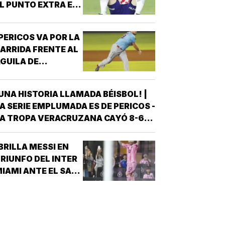
L PUNTO EXTRA EN
ENALES!
PERICOS VA POR LA
ARRIDA FRENTE AL
GUILA DE
VERACRUZ!
UNA HISTORIA LLAMADA BÉISBOL! |
A SERIE EMPLUMADA ES DE PERICOS -
A TROPA VERACRUZANA CAYÓ 8-6
NTE LOS PERICOS DE PUEBLA EN EL
EGUNDO JUEGO DE LA ÚLTIMA SERIE
BRILLA MESSI EN
E LA TEMPORADA REGULAR EN EL
RIUNFO DEL INTER
STADIO HERMANOS SERDÁN, CON LO
IAMI ANTE EL SAN
QUE LOS POBLANOS…
UIS!