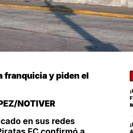
a franquicia y piden el
¡
F
PEZ/NOTIVER
M
H
icado en sus redes
¡
Piratas FC confirmó a
4