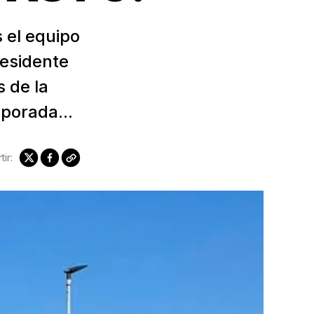
 el equipo
residente
 de la
mporada...
ir: