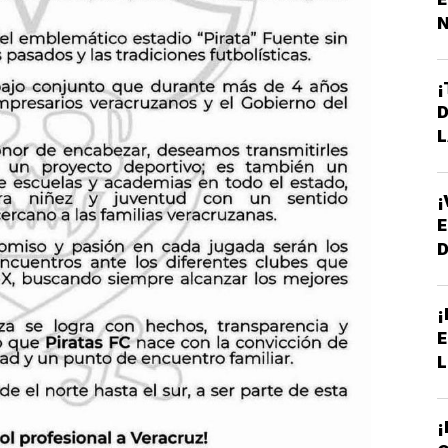
N
P
¡
D
L
¡
E
¡
E
L
¡