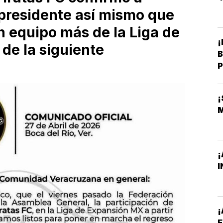
presidente así mismo que
n equipo más de la Liga de
¡
de la siguiente
B
P
¡
I
¡
E