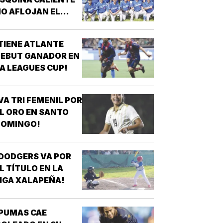
O AFLOJAN EL
ASO!
TIENE ATLANTE
EBUT GANADOR EN
A LEAGUES CUP!
VA TRI FEMENIL POR
L ORO EN SANTO
DOMINGO!
DODGERS VA POR
L TÍTULO EN LA
IGA XALAPEÑA!
PUMAS CAE