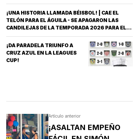
¡UNA HISTORIA LLAMADA BÉISBOL! | CAE EL
TELÓN PARA EL ÁGUILA - SE APAGARON LAS
CANDILEJAS DE LA TEMPORADA 2026 PARA EL
ÁGUILA DE VERACRUZ *LA NOVENA JAROCHA
CERRÓ SU CALENDARIO CON UNA VICTORIA DE
¡DA PARADELA TRIUNFO A
10-6 SOBRE PERICOS DE PUEBLA, PERO EL
CRUZ AZUL EN LA LEAGUES
TRIUNFO YA NO…
CUP!
Artículo anterior
¡ASALTAN EMPEÑO
FÁCIL EN SIMÓN