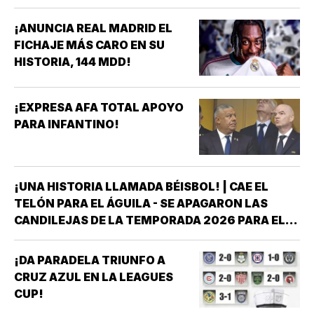
¡ANUNCIA REAL MADRID EL
FICHAJE MÁS CARO EN SU
HISTORIA, 144 MDD!
¡EXPRESA AFA TOTAL APOYO
PARA INFANTINO!
¡UNA HISTORIA LLAMADA BÉISBOL! | CAE EL
TELÓN PARA EL ÁGUILA - SE APAGARON LAS
CANDILEJAS DE LA TEMPORADA 2026 PARA EL
ÁGUILA DE VERACRUZ *LA NOVENA JAROCHA
CERRÓ SU CALENDARIO CON UNA VICTORIA DE
¡DA PARADELA TRIUNFO A
10-6 SOBRE PERICOS DE PUEBLA, PERO EL
CRUZ AZUL EN LA LEAGUES
TRIUNFO YA NO…
CUP!