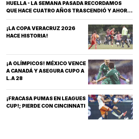
HUELLA - LA SEMANA PASADA RECORDAMOS
QUE HACE CUATRO AÑOS TRASCENDIÓ Y AHORA
FORMA PARTE DE LA HISTORIA DEL DEPORTE
VERACRUZANO Y DE MÉXICO LA NADADORA DEL
¡LA COPA VERACRUZ 2026
CLUB ACUARIO ANA ROSA GRAHAM BAZÁN *ANA
HACE HISTORIA!
ROSA GRAHAM…
¡A OLÍMPICOS! MÉXICO VENCE
A CANADÁ Y ASEGURA CUPO A
L.A 28
¡FRACASA PUMAS EN LEAGUES
CUP!; PIERDE CON CINCINNATI