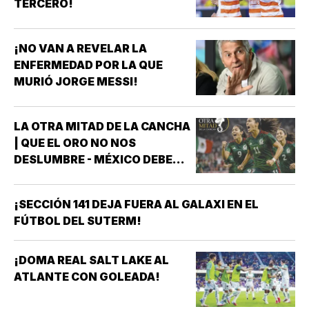
TERCERO!
¡NO VAN A REVELAR LA
ENFERMEDAD POR LA QUE
MURIÓ JORGE MESSI!
LA OTRA MITAD DE LA CANCHA
| QUE EL ORO NO NOS
DESLUMBRE - MÉXICO DEBE
CELEBRAR, PERO NO
CONFORMARSE RUMBO A
¡SECCIÓN 141 DEJA FUERA AL GALAXI EN EL
BRASIL 2027 *MÉXICO GANÓ
FÚTBOL DEL SUTERM!
EL ORO EN LOS JUEGOS
CENTROAMERICANOS Y DEL
CARIBE *HAY QUE CELEBRARLO
¡DOMA REAL SALT LAKE AL
*HAY QUE RECONOCER A LAS
ATLANTE CON GOLEADA!
FUTBOLISTAS, AL…