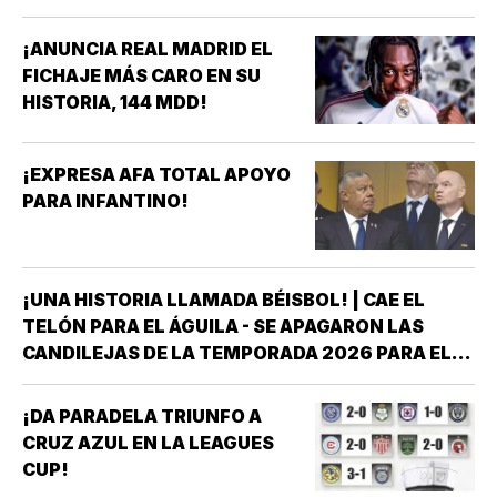
¡ANUNCIA REAL MADRID EL
FICHAJE MÁS CARO EN SU
HISTORIA, 144 MDD!
¡EXPRESA AFA TOTAL APOYO
PARA INFANTINO!
¡UNA HISTORIA LLAMADA BÉISBOL! | CAE EL
TELÓN PARA EL ÁGUILA - SE APAGARON LAS
CANDILEJAS DE LA TEMPORADA 2026 PARA EL
ÁGUILA DE VERACRUZ *LA NOVENA JAROCHA
CERRÓ SU CALENDARIO CON UNA VICTORIA DE
¡DA PARADELA TRIUNFO A
10-6 SOBRE PERICOS DE PUEBLA, PERO EL
CRUZ AZUL EN LA LEAGUES
TRIUNFO YA NO…
CUP!