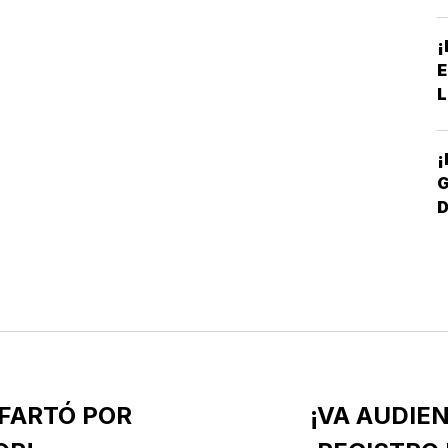
¡
E
L
¡
G
D
NFARTÓ POR
¡VA AUDIE