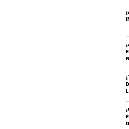
¡
I
¡
E
N
P
¡
D
L
¡
E