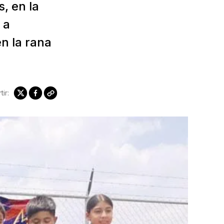
, en la
 a
n la rana
ir: