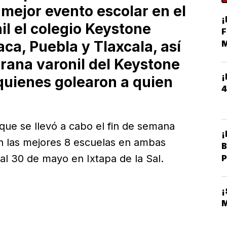
 mejor evento escolar en el
¡
il el colegio Keystone
F
ca, Puebla y Tlaxcala, así
M
H
 rana varonil del Keystone
¡
quienes golearon a quien
4
que se llevó a cabo el fin de semana
¡
on las mejores 8 escuelas en ambas
B
 al 30 de mayo en Ixtapa de la Sal.
P