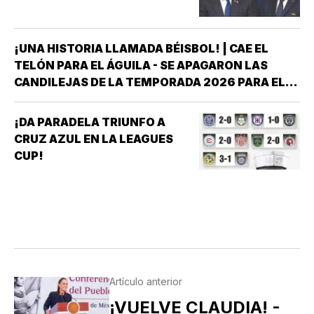
¡UNA HISTORIA LLAMADA BÉISBOL! | CAE EL
TELÓN PARA EL ÁGUILA - SE APAGARON LAS
CANDILEJAS DE LA TEMPORADA 2026 PARA EL
ÁGUILA DE VERACRUZ *LA NOVENA JAROCHA
CERRÓ SU CALENDARIO CON UNA VICTORIA DE
¡DA PARADELA TRIUNFO A
10-6 SOBRE PERICOS DE PUEBLA, PERO EL
CRUZ AZUL EN LA LEAGUES
TRIUNFO YA NO…
CUP!
Artículo anterior
¡VUELVE CLAUDIA! -