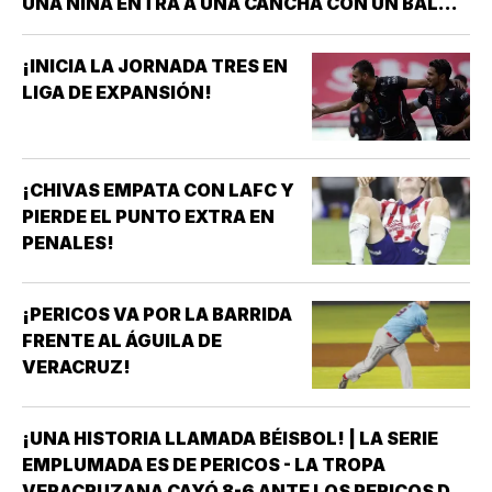
UNA NIÑA ENTRA A UNA CANCHA CON UN BALÓN
BAJO EL BRAZO, NO LLEGA SOLA *DETRÁS DE
ELLA SIEMPRE HAY ALGUIEN QUE LA LLEVÓ AL
¡INICIA LA JORNADA TRES EN
ENTRENAMIENTO, QUE HIZO EL ESFUERZO…
LIGA DE EXPANSIÓN!
¡CHIVAS EMPATA CON LAFC Y
PIERDE EL PUNTO EXTRA EN
PENALES!
¡PERICOS VA POR LA BARRIDA
FRENTE AL ÁGUILA DE
VERACRUZ!
¡UNA HISTORIA LLAMADA BÉISBOL! | LA SERIE
EMPLUMADA ES DE PERICOS - LA TROPA
VERACRUZANA CAYÓ 8-6 ANTE LOS PERICOS DE