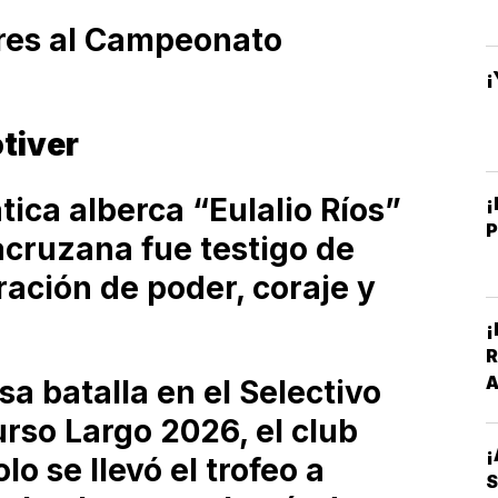
ores al Campeonato
¡
tiver
ica alberca “Eulalio Ríos”
¡
acruzana fue testigo de
ación de poder, coraje y
¡
R
A
sa batalla en el Selectivo
V
rso Largo 2026, el club
¡
lo se llevó el trofeo a