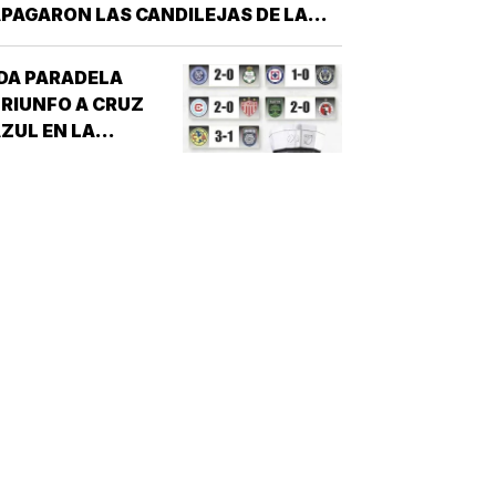
PAGARON LAS CANDILEJAS DE LA
EMPORADA 2026 PARA EL ÁGUILA DE
VERACRUZ *LA NOVENA JAROCHA
DA PARADELA
ERRÓ SU CALENDARIO CON UNA
RIUNFO A CRUZ
ICTORIA DE 10-6 SOBRE PERICOS DE
ZUL EN LA
UEBLA, PERO EL TRIUNFO YA NO…
EAGUES CUP!