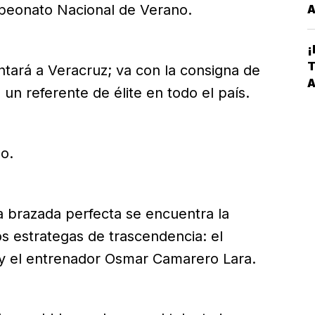
mpeonato Nacional de Verano.
A
T
¡
C
T
ntará a Veracruz; va con la consigna de
V
A
un referente de élite en todo el país.
P
L
o.
 brazada perfecta se encuentra la
dos estrategas de trascendencia: el
 y el entrenador Osmar Camarero Lara.