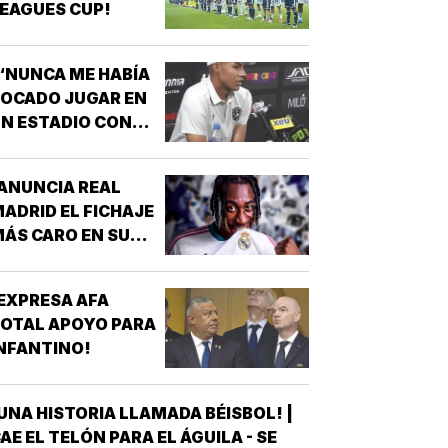
EAGUES CUP!
“NUNCA ME HABÍA
OCADO JUGAR EN
N ESTADIO CON
MUCHÍSIMA
GENTE”!
ANUNCIA REAL
ADRID EL FICHAJE
ÁS CARO EN SU
ISTORIA, 144 MDD!
EXPRESA AFA
OTAL APOYO PARA
NFANTINO!
UNA HISTORIA LLAMADA BÉISBOL! |
AE EL TELÓN PARA EL ÁGUILA - SE