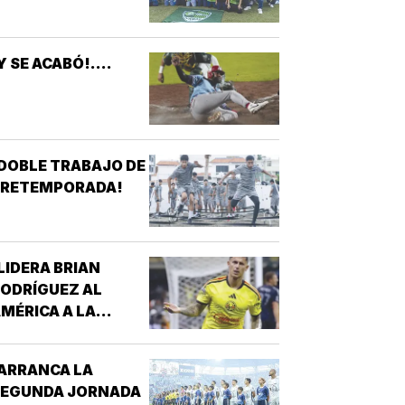
Y SE ACABÓ!....
DOBLE TRABAJO DE
PRETEMPORADA!
LIDERA BRIAN
ODRÍGUEZ AL
MÉRICA A LA
ICTORIA!
ARRANCA LA
SEGUNDA JORNADA