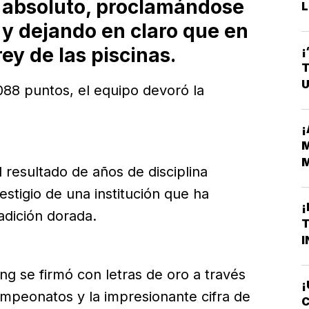
o absoluto, proclamándose
L
y dejando en claro que en
ey de las piscinas.
¡
T
U
88 puntos, el equipo devoró la
¡
M
M
l resultado de años de disciplina
H
estigio de una institución que ha
¡
adición dorada.
T
I
ng se firmó con letras de oro a través
¡
campeonatos y la impresionante cifra de
C