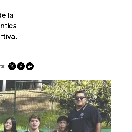
de la
ntica
rtiva.
ir: