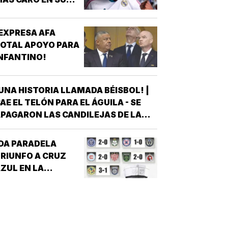
ISTORIA, 144 MDD!
EXPRESA AFA
OTAL APOYO PARA
NFANTINO!
UNA HISTORIA LLAMADA BÉISBOL! |
AE EL TELÓN PARA EL ÁGUILA - SE
PAGARON LAS CANDILEJAS DE LA
EMPORADA 2026 PARA EL ÁGUILA DE
VERACRUZ *LA NOVENA JAROCHA
DA PARADELA
ERRÓ SU CALENDARIO CON UNA
RIUNFO A CRUZ
ICTORIA DE 10-6 SOBRE PERICOS DE
ZUL EN LA
UEBLA, PERO EL TRIUNFO YA NO…
EAGUES CUP!