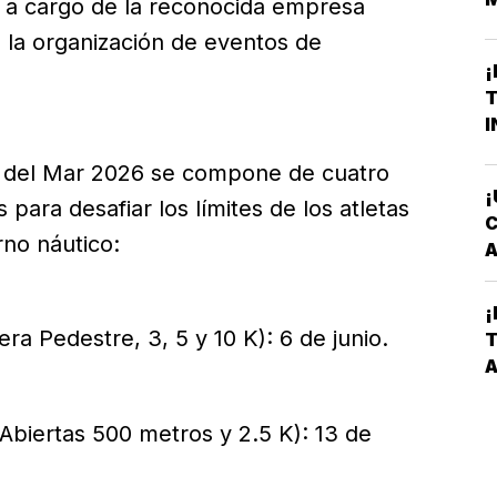
á a cargo de la reconocida empresa
H
 la organización de eventos de
¡
T
I
al del Mar 2026 se compone de cuatro
¡
ara desafiar los límites de los atletas
C
rno náutico:
A
T
¡
C
ra Pedestre, 3, 5 y 10 K): 6 de junio.
T
V
A
P
L
biertas 500 metros y 2.5 K): 13 de