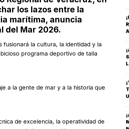
har los lazos entre la
¡
ia marítima, anuncia
R
al del Mar 2026.
A
V
fusionará la cultura, la identidad y la
¡
bicioso programa deportivo de talla
L
¡
e a la gente de mar y a la historia que
T
U
¡
cnica de excelencia, la operatividad de
M
M