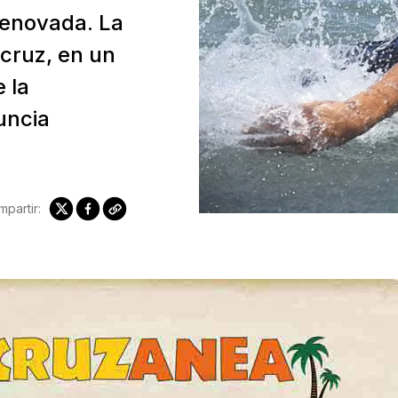
renovada. La
acruz, en un
 la
uncia
partir: