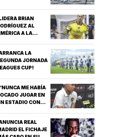
LIDERA BRIAN
ODRÍGUEZ AL
MÉRICA A LA
ICTORIA!
ARRANCA LA
SEGUNDA JORNADA
EAGUES CUP!
“NUNCA ME HABÍA
OCADO JUGAR EN
N ESTADIO CON
MUCHÍSIMA
GENTE”!
ANUNCIA REAL
ADRID EL FICHAJE
ÁS CARO EN SU