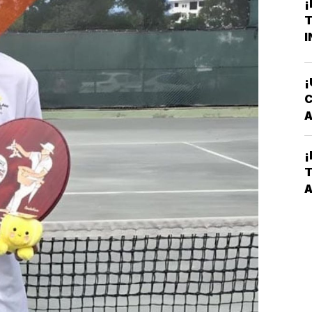
¡
T
I
¡
C
A
T
¡
C
T
V
A
P
L