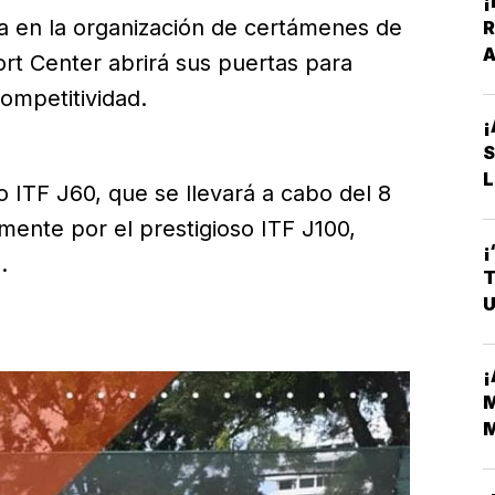
¡
a en la organización de certámenes de
R
A
Sport Center abrirá sus puertas para
V
ompetitividad.
¡
L
eo ITF J60, que se llevará a cabo del 8
amente por el prestigioso ITF J100,
¡
.
T
U
¡
M
M
H