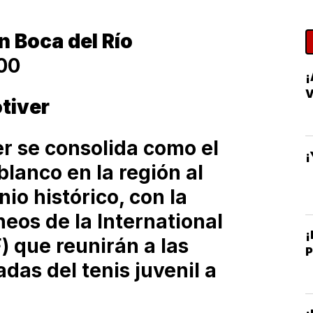
en Boca del Río
00
tiver
er se consolida como el
¡
blanco en la región al
io histórico, con la
neos de la International
¡
) que reunirán a las
as del tenis juvenil a