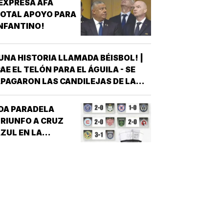
EXPRESA AFA
OTAL APOYO PARA
NFANTINO!
UNA HISTORIA LLAMADA BÉISBOL! |
AE EL TELÓN PARA EL ÁGUILA - SE
PAGARON LAS CANDILEJAS DE LA
EMPORADA 2026 PARA EL ÁGUILA DE
VERACRUZ *LA NOVENA JAROCHA
DA PARADELA
ERRÓ SU CALENDARIO CON UNA
RIUNFO A CRUZ
ICTORIA DE 10-6 SOBRE PERICOS DE
ZUL EN LA
UEBLA, PERO EL TRIUNFO YA NO…
EAGUES CUP!