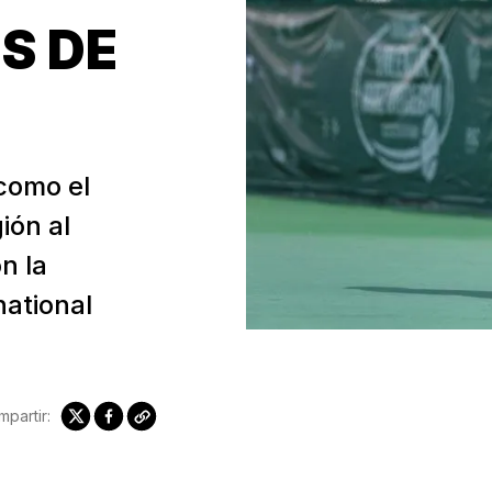
S DE
 como el
ión al
n la
national
partir: