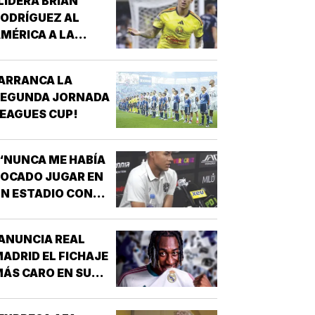
LIDERA BRIAN
ODRÍGUEZ AL
MÉRICA A LA
ICTORIA!
ARRANCA LA
SEGUNDA JORNADA
EAGUES CUP!
“NUNCA ME HABÍA
OCADO JUGAR EN
N ESTADIO CON
MUCHÍSIMA
GENTE”!
ANUNCIA REAL
ADRID EL FICHAJE
ÁS CARO EN SU
ISTORIA, 144 MDD!