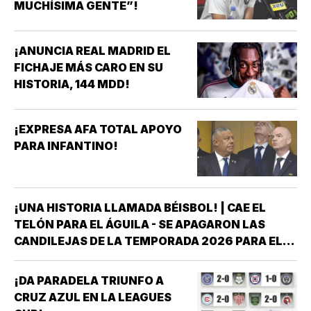
MUCHÍSIMA GENTE”!
¡ANUNCIA REAL MADRID EL
FICHAJE MÁS CARO EN SU
HISTORIA, 144 MDD!
¡EXPRESA AFA TOTAL APOYO
PARA INFANTINO!
¡UNA HISTORIA LLAMADA BÉISBOL! | CAE EL
TELÓN PARA EL ÁGUILA - SE APAGARON LAS
CANDILEJAS DE LA TEMPORADA 2026 PARA EL
ÁGUILA DE VERACRUZ *LA NOVENA JAROCHA
CERRÓ SU CALENDARIO CON UNA VICTORIA DE
¡DA PARADELA TRIUNFO A
10-6 SOBRE PERICOS DE PUEBLA, PERO EL
CRUZ AZUL EN LA LEAGUES
TRIUNFO YA NO…