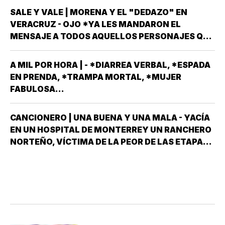
OCURRIDO ALGUNAS OCASIONES *AHORA
SALE Y VALE | MORENA Y EL "DEDAZO" EN
REMEMORO ESTA PORQUE TENEMOS A UN
VERACRUZ - OJO *YA LES MANDARON EL
MEXICANO EN EL TOP TEN DE…
MENSAJE A TODOS AQUELLOS PERSONAJES QUE
ASPIRAN A SER CANDIDATOS A DIPUTADOS
LOCALES, EN ALGUNO DE LOS 30 DISTRITOS QUE
A MIL POR HORA | - *DIARREA VERBAL, *ESPADA
HAY EN VERACRUZ POR EL PARTIDO MORENA,
EN PRENDA, *TRAMPA MORTAL, *MUJER
DESPUÉS QUE NO…
FABULOSA...
CANCIONERO | UNA BUENA Y UNA MALA - YACÍA
EN UN HOSPITAL DE MONTERREY UN RANCHERO
NORTEÑO, VÍCTIMA DE LA PEOR DE LAS ETAPAS
DE LA DIABETES *Y DÍJOLE EL GALENO:”LE
TENGO DOS NOTICIAS; UNA BUENA Y OTRA
MALA ¿CUÁL QUIERE QUE LE DIGA PRIMERO? NO,
POS…