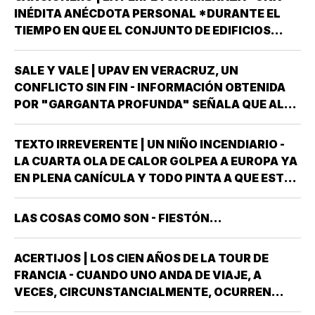
INÉDITA ANÉCDOTA PERSONAL *DURANTE EL
TIEMPO EN QUE EL CONJUNTO DE EDIFICIOS
LLAMADO LOS PINOS FUE RESIDENCIA OFICIAL
DEL PRESIDENTE DE MÉXICO, ESTUVE AHÍ
SALE Y VALE | UPAV EN VERACRUZ, UN
SOLAMENTE CUATRO VECES, TRES DE ELLAS EN
CONFLICTO SIN FIN - INFORMACIÓN OBTENIDA
CALIDAD DE…
POR "GARGANTA PROFUNDA" SEÑALA QUE AL
GOBIERNO DEL ESTADO *ESTÁ A PUNTO DE
"REVENTARLE" EL TEMA DE LA UNIVERSIDAD
TEXTO IRREVERENTE | UN NIÑO INCENDIARIO -
POPULAR AUTÓNOMA DE VERACRUZ (UPAV) EN
LA CUARTA OLA DE CALOR GOLPEA A EUROPA YA
LAS MANOS *Y NO ES…
EN PLENA CANÍCULA Y TODO PINTA A QUE ESTE
2026 SE UBICARÁ COMO EL PEOR DE LA HISTORIA
EN CUANTO A GOLPES CLIMÁTICOS *UNA OLA
LAS COSAS COMO SON - FIESTÓN...
CALUROSA EN PRIMAVERA ROMPIÓ TODOS
LOS…
ACERTIJOS | LOS CIEN AÑOS DE LA TOUR DE
FRANCIA - CUANDO UNO ANDA DE VIAJE, A
VECES, CIRCUNSTANCIALMENTE, OCURREN
COSAS QUE NO LLEVABAS PLANEADA *ME HAN