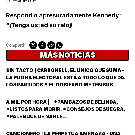
presidente”.
Respondió apresuradamente Kennedy:
“¡Tenga usted su reloj!
Compartir:
MÁS NOTICIAS
SIN TACTO | CARBONELL, EL ÚNICO QUE SUMA -
LA PUGNA ELECTORAL ESTÁ A TODO LO QUE DA.
LOS PARTIDOS Y EL GOBIERNO METEN SUS
ARMAS MÁS AFILADAS CON LA VISTA PUESTA EN
LA JORNADA DEL DOMINGO 6 DE JUNIO DEL AÑO
A MIL POR HORA | - *PAMBAZOS DE BELINDA,
ENTRANTE *EL PROCESO ELECTORAL PARA
*LISTOS PARA MORIR, *CONSEJOS DE SUEGRA,
ELEGIR…
*PALENQUE DE NAHLE...
CANCIONERO | LA PERPETUA AMENAZA - UNA